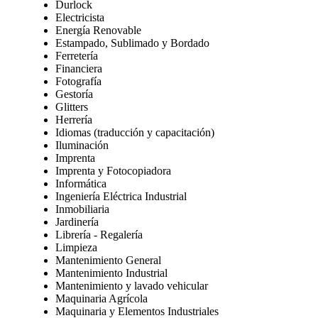
Durlock
Electricista
Energía Renovable
Estampado, Sublimado y Bordado
Ferretería
Financiera
Fotografía
Gestoría
Glitters
Herrería
Idiomas (traducción y capacitación)
Iluminación
Imprenta
Imprenta y Fotocopiadora
Informática
Ingeniería Eléctrica Industrial
Inmobiliaria
Jardinería
Librería - Regalería
Limpieza
Mantenimiento General
Mantenimiento Industrial
Mantenimiento y lavado vehicular
Maquinaria Agrícola
Maquinaria y Elementos Industriales