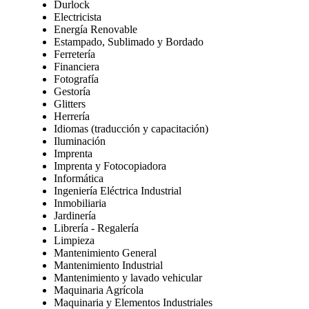
Durlock
Electricista
Energía Renovable
Estampado, Sublimado y Bordado
Ferretería
Financiera
Fotografía
Gestoría
Glitters
Herrería
Idiomas (traducción y capacitación)
Iluminación
Imprenta
Imprenta y Fotocopiadora
Informática
Ingeniería Eléctrica Industrial
Inmobiliaria
Jardinería
Librería - Regalería
Limpieza
Mantenimiento General
Mantenimiento Industrial
Mantenimiento y lavado vehicular
Maquinaria Agrícola
Maquinaria y Elementos Industriales